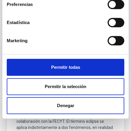
artificial (ESP)
Preferencias
Las actividades que presenta esta Unidad Didáctica
son una propuesta para abordar en el aula el
Estadística
problema de contaminación lumínica y sus efectos
sobre los ecosistemas naturales nocturnos,
prestando
Marketing
Fecha
01/01/2023
Permitir todas
Permitir la selección
UNIDADES DIDÁCTICAS
UNIDAD DIDÁCTICA: Eclipses
Denegar
Unidad Didáctica sobre eclipses editada en
colaboración con la FECYT. El término eclipse se
aplica indistintamente a dos fenómenos, en realidad