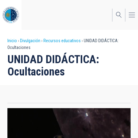
Pasar
al
contenido
principal
Sobrescribir
Inicio
Divulgación
Recursos educativos
UNIDAD DIDÁCTICA:
Ocultaciones
enlaces
UNIDAD DIDÁCTICA:
de
Ocultaciones
ayuda
a
la
navegación