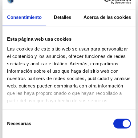
MATERIAL EXPOSITIVO
Consentimiento
Detalles
Acerca de las cookies
Reglas Gráficas Básicas Para Mejores
Comunicaciones (ESP)
Esta página web usa cookies
Algunas reglas gráficas prácticas y conceptuales
Las cookies de este sitio web se usan para personalizar
para mejorar visualmente tus comunicaciones
el contenido y los anuncios, ofrecer funciones de redes
científicas. Impresas o digitales. Diseño Pósters
Científicos.
sociales y analizar el tráfico. Además, compartimos
información sobre el uso que haga del sitio web con
Fecha
09/05/2025
nuestros partners de redes sociales, publicidad y análisis
web, quienes pueden combinarla con otra información
que les haya proporcionado o que hayan recopilado a
partir del uso que haya hecho de sus servicios.
Selección
UNIDADES DIDÁCTICAS
Necesarias
de
consentimiento
UD EELabs: El uso sostenible de la luz