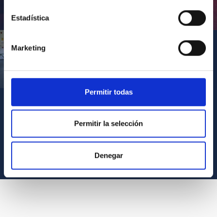
Inauguración de CosmoLab 2023-2027
Estadística
Marketing
Visita del Presidente de Canarias al IACTEC
Permitir todas
Permitir la selección
VER TODOS LOS ARCHIVOS MULTIMEDIA
Denegar