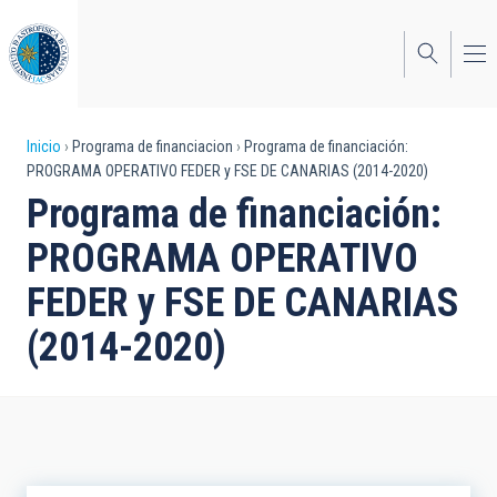
Pasar
al
contenido
principal
Sobrescribir
Inicio
Programa de financiacion
Programa de financiación:
PROGRAMA OPERATIVO FEDER y FSE DE CANARIAS (2014-2020)
enlaces
Programa de financiación:
de
PROGRAMA OPERATIVO
ayuda
FEDER y FSE DE CANARIAS
a
(2014-2020)
la
navegación