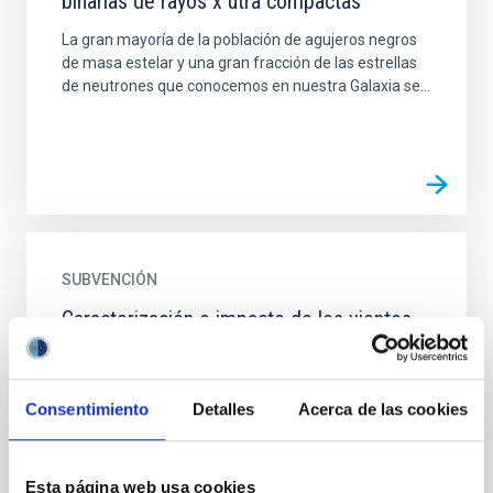
binarias de rayos x utra compactas
La gran mayoría de la población de agujeros negros
de masa estelar y una gran fracción de las estrellas
de neutrones que conocemos en nuestra Galaxia se...
SUBVENCIÓN
Caracterización e impacto de los vientos
producidos por agujeros negros de masa
estelar
Consentimiento
Detalles
Acerca de las cookies
El proyecto tiene como objetivo explotar
observacionalmente las binarias de rayos-X, una
línea de investigación en la que nuestro grupo,
gracias en gran medida...
Esta página web usa cookies