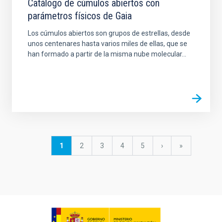
Catálogo de cúmulos abiertos con
parámetros físicos de Gaia
Los cúmulos abiertos son grupos de estrellas, desde
unos centenares hasta varios miles de ellas, que se
han formado a partir de la misma nube molecular...
Paginación
Página
1
Página
2
Página
3
Página
4
Página
5
Siguiente
›
última
»
actual
página
página