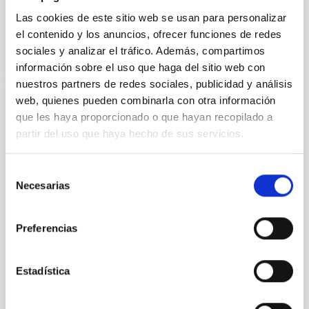
Las cookies de este sitio web se usan para personalizar
el contenido y los anuncios, ofrecer funciones de redes
sociales y analizar el tráfico. Además, compartimos
información sobre el uso que haga del sitio web con
nuestros partners de redes sociales, publicidad y análisis
web, quienes pueden combinarla con otra información
SUBVENCIÓN
que les haya proporcionado o que hayan recopilado a
partir del uso que haya hecho de sus servicios.
Caracterización mineralógica de
asteroides primitivos y exploración
Selección
espacial
Necesarias
de
El objetivo científico de este proyecto es la
consentimiento
caracterización composicional de los asteroides
Preferencias
primitivos, se llevarán a cabo mediante tres acciones:
(1) la...
Estadística