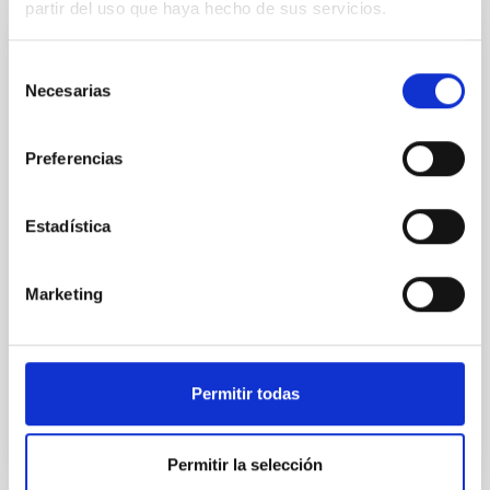
partir del uso que haya hecho de sus servicios.
Materia Oscura: observaciones, modelos y
Selección
detección
Necesarias
de
consentimiento
Este proyecto transversal tiene como objetivo
explorar la naturaleza fundamental de uno de los
Preferencias
principales componentes del universo: la materia
oscura no bariónica (DM). La naturaleza de la DM es
una de las cuestiones clave de la ciencia. Su
Estadística
manifestación como fuente adicional de materia
necesaria para explicar las observaciones
astrofísicas y
Marketing
Giuseppina
Battaglia
En ejecución
Permitir todas
Permitir la selección