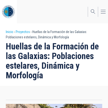
Pasar
al
contenido
principal
Sobrescribir
Inicio
Proyectos
Huellas de la Formación de las Galaxias:
Poblaciones estelares, Dinámica y Morfología
enlaces
Huellas de la Formación de
de
las Galaxias: Poblaciones
ayuda
estelares, Dinámica y
a
Morfología
la
navegación