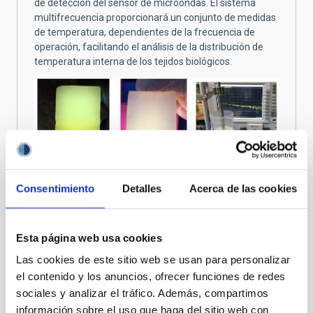
de detección del sensor de microondas. El sistema
multifrecuencia proporcionará un conjunto de medidas
de temperatura, dependientes de la frecuencia de
operación, facilitando el análisis de la distribución de
temperatura interna de los tejidos biológicos.
Consentimiento
Detalles
Acerca de las cookies
MWR también requiere el desarrollo de componentes
que simulen, de una forma realista, el comportamiento
Esta página web usa cookies
de la energía de microondas en el interior de los tejidos
biológicos. Estos componentes se denominan
Las cookies de este sitio web se usan para personalizar
fantomas y simulan con precisión las propiedades
el contenido y los anuncios, ofrecer funciones de redes
dieléctricas de los tejidos del cuerpo. Se han fabricado
sociales y analizar el tráfico. Además, compartimos
utilizando materiales comunes en concentraciones
información sobre el uso que haga del sitio web con