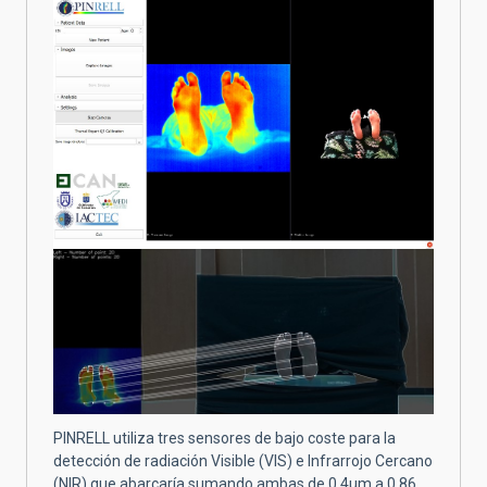
PINRELL utiliza tres sensores de bajo coste para la
detección de radiación Visible (VIS) e Infrarrojo Cercano
(NIR) que abarcaría sumando ambas de 0,4µm a 0,86