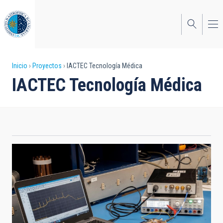
Pasar
al
contenido
principal
Sobrescribir
Inicio
Proyectos
IACTEC Tecnología Médica
IACTEC Tecnología Médica
enlaces
de
ayuda
a
la
navegación