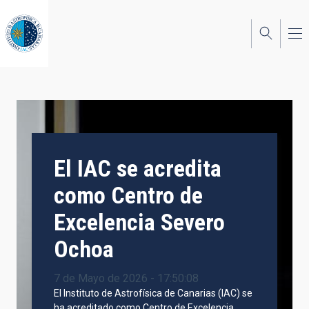
Pasar
al
contenido
principal
El IAC se acredita
como Centro de
Excelencia Severo
Ochoa
7 de Mayo de 2026 - 17:50:08
El Instituto de Astrofísica de Canarias (IAC) se
ha acreditado como Centro de Excelencia