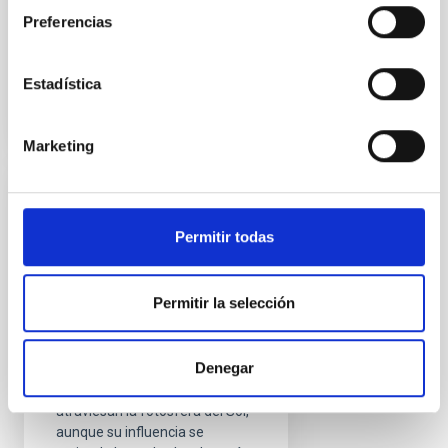
Preferencias
Fecha de publicación
17/08/2021 - 09:28
Estadística
Marketing
RESULTADO DE
INVESTIGACIÓN
Permitir todas
Una cavidad resonante
en una mancha solar
Permitir la selección
revelada con sismología
Las manchas solares son
Denegar
acumulaciones intensas de
campos magnéticos que
atraviesan la fotosfera del Sol,
aunque su influencia se