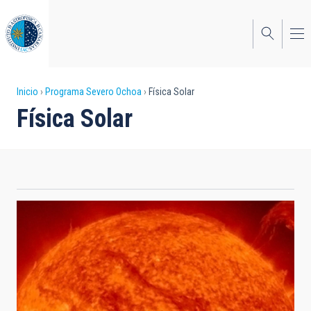
Pasar
al
contenido
principal
Sobrescribir
Inicio
Programa Severo Ochoa
Física Solar
Física Solar
enlaces
de
ayuda
a
la
navegación