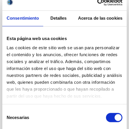
Tras casi 80 años desde su
planteamiento, el problema del
Consentimiento
Detalles
Acerca de las cookies
calentamiento de la corona
solar sigue sin resolverse. Uno
de las posibles explicaciones se
basa en mecanismos de
Esta página web usa cookies
disipación de energía de ondas
Las cookies de este sitio web se usan para personalizar
magnéticas. Actualmente,
diversos modelos teóricos
el contenido y los anuncios, ofrecer funciones de redes
lineales y no lineales han sido
sociales y analizar el tráfico. Además, compartimos
propuestos. La puesta en
información sobre el uso que haga del sitio web con
marcha de observatorios en el
nuestros partners de redes sociales, publicidad y análisis
espacio ha permitido la
web, quienes pueden combinarla con otra información
creación de catálogos con un
que les haya proporcionado o que hayan recopilado a
amplio número de eventos de
partir del uso que haya hecho de sus servicios.
oscilaciones en bucles
coronales. Cuando la razón de
amortiguamiento de estos
Selección
eventos se representa frente a
Necesarias
de
la amplitud de la oscilación, se
consentimiento
encuentra que los casos se