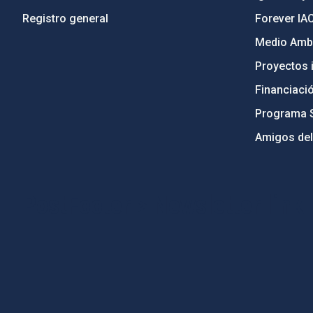
Registro general
Forever IA
Medio Ambi
Proyectos i
Financiaci
Programa 
Amigos del
PostFooter > Newsletter link