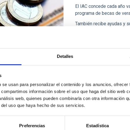
El IAC concede cada año va
programa de becas de vera
También recibe ayudas y s
sus proyectos de investiga
Detalles
s
b se usan para personalizar el contenido y los anuncios, ofrecer
Bienes inmuebles
s, compartimos información sobre el uso que haga del sitio web 
 análisis web, quienes pueden combinarla con otra información q
El Instituto de Astrofísica 
r del uso que haya hecho de sus servicios.
Tenerife: la sede central d
Teide, en Izaña;
Preferencias
Estadística
y otras 2 en la isla de La 