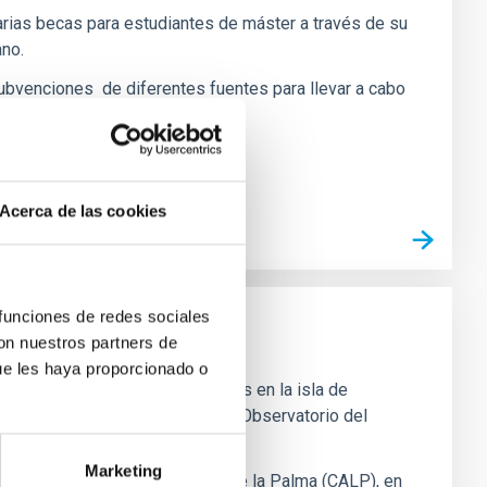
rias becas para estudiantes de máster a través de su
no.
ubvenciones de diferentes fuentes para llevar a cabo
ción y tecnología.
Acerca de las cookies
 funciones de redes sociales
con nuestros partners de
ue les haya proporcionado o
de Canarias tiene 2 localizaciones en la isla de
el IAC ubicada en La Laguna y el Observatorio del
Marketing
Palma: el Centro de Astrofísica de la Palma (CALP), en