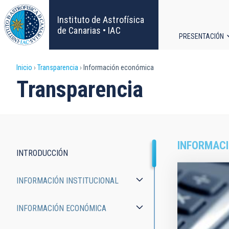
Pasar
al
Instituto de Astrofísica
contenido
de Canarias • IAC
PRESENTACIÓN
principal
Navega
Sobrescribir
Inicio
Transparencia
Información económica
principa
Transparencia
enlaces
de
ayuda
INFORMAC
INTRODUCCIÓN
a
Transparency
INFORMACIÓN INSTITUCIONAL
la
navegación
INFORMACIÓN ECONÓMICA