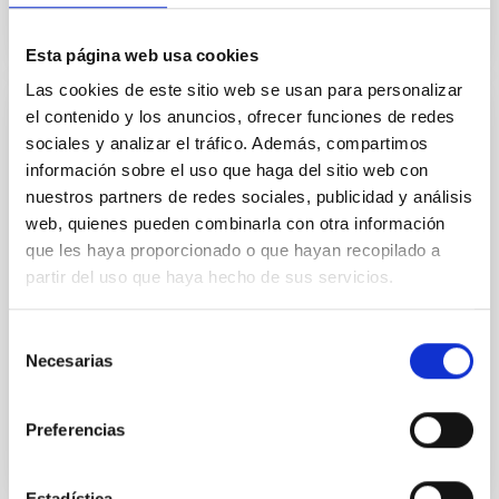
ACUERDO DE COOPERACIÓN ASTROFÍSICA Y
PROTOCOLO
Esta página web usa cookies
Las cookies de este sitio web se usan para personalizar
el contenido y los anuncios, ofrecer funciones de redes
ACUERDOS INTERNACIONALES
sociales y analizar el tráfico. Además, compartimos
Adenda al protocolo sobre cooperación en
información sobre el uso que haga del sitio web con
materia de astrofísica
nuestros partners de redes sociales, publicidad y análisis
web, quienes pueden combinarla con otra información
Addenda al Protocolo sobre Cooperación en Materia
que les haya proporcionado o que hayan recopilado a
de Astrofísica entre los Gobiernos del Reino de
partir del uso que haya hecho de sus servicios.
España, Reino de Dinamarca, Reino Unido de Gran
Bretaña e Irlanda del Norte y del Reino de Suecia,
firmada en Madrid el 8 de abril de 1983
Selección
Necesarias
de
Fecha
08/04/1983
consentimiento
Preferencias
ADENDA AL PROTOCOLO SOBRE
COOPERACIÓN EN MATERIA DE ASTROFÍSICA
Estadística