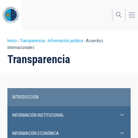
Pasar
al
contenido
principal
Sobrescribir
Inicio
Transparencia
Información jurídica
Acuerdos
internacionales
enlaces
Transparencia
de
ayuda
a
la
INTRODUCCIÓN
Transparency
navegación
INFORMACIÓN INSTITUCIONAL
INFORMACIÓN ECONÓMICA