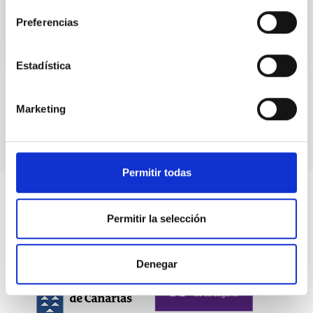
Preferencias
Estadística
Paginación
Página
1
Página
2
Siguiente
›
última
»
Marketing
actual
página
página
Permitir todas
Permitir la selección
Denegar