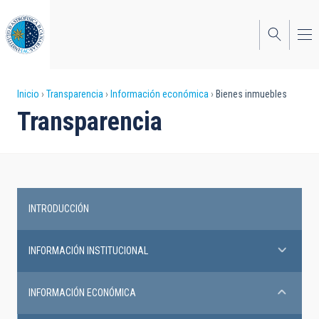
Pasar
al
contenido
principal
Sobrescribir
Inicio
Transparencia
Información económica
Bienes inmuebles
Transparencia
enlaces
de
ayuda
a
INTRODUCCIÓN
la
Transparency
navegación
INFORMACIÓN INSTITUCIONAL
INFORMACIÓN ECONÓMICA