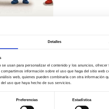
Memorias Anuales
Detalles
Desde 1986, el Instituto d
ella se recogen las activi
y departamentos: Dirección
s
Administración de Servicio
b se usan para personalizar el contenido y los anuncios, ofrecer
realizada en el campo de la
s, compartimos información sobre el uso que haga del sitio web 
1999.
 análisis web, quienes pueden combinarla con otra información q
r del uso que haya hecho de sus servicios.
Preferencias
Estadística