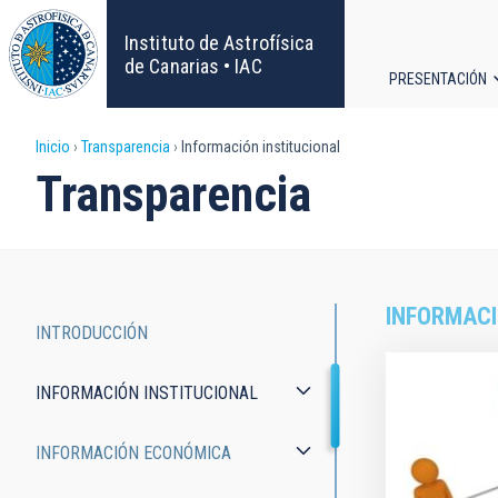
Pasar
al
Instituto de Astrofísica
contenido
de Canarias • IAC
PRESENTACIÓN
principal
Navega
Sobrescribir
Inicio
Transparencia
Información institucional
principa
Transparencia
enlaces
de
ayuda
INFORMACI
INTRODUCCIÓN
a
Transparency
INFORMACIÓN INSTITUCIONAL
la
navegación
INFORMACIÓN ECONÓMICA