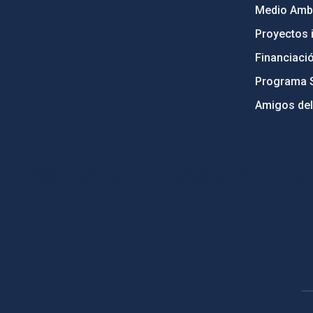
Medio Ambi
Proyectos i
Financiaci
Programa 
Amigos del
PostFooter > Newsletter link