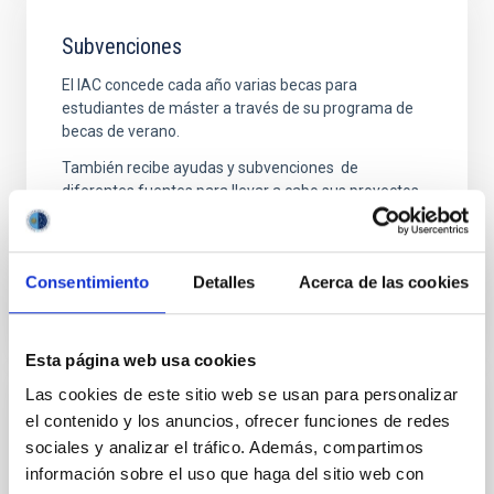
Subvenciones
El IAC concede cada año varias becas para
estudiantes de máster a través de su programa de
becas de verano.
También recibe ayudas y subvenciones de
diferentes fuentes para llevar a cabo sus proyectos
de investigación y tecnología.
Consentimiento
Detalles
Acerca de las cookies
Esta página web usa cookies
Las cookies de este sitio web se usan para personalizar
Bienes inmuebles
el contenido y los anuncios, ofrecer funciones de redes
sociales y analizar el tráfico. Además, compartimos
El Instituto de Astrofísica de Canarias tiene 2
información sobre el uso que haga del sitio web con
localizaciones en la isla de Tenerife: la sede central