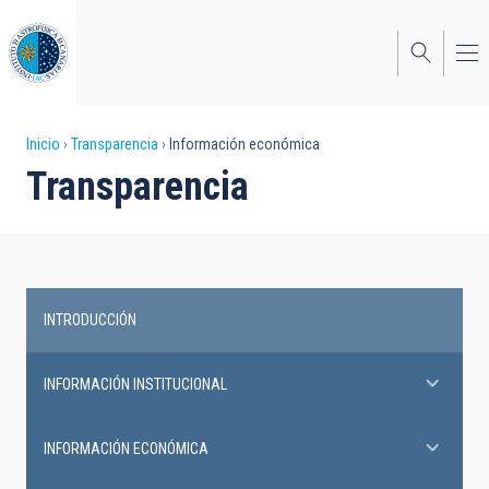
Pasar
al
contenido
principal
Sobrescribir
Inicio
Transparencia
Información económica
Transparencia
enlaces
de
ayuda
a
INTRODUCCIÓN
la
Transparency
navegación
INFORMACIÓN INSTITUCIONAL
INFORMACIÓN ECONÓMICA