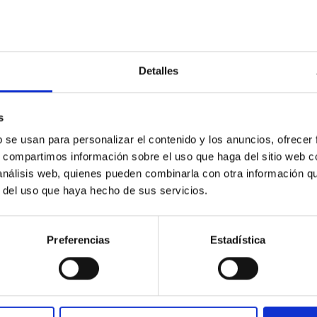
se recabaron y para determinar las 
derivar de dicha finalidad y del trata
dispuesto en la normativa de archiv
Los datos personales de las persona
institucional se mantendrán en el si
Detalles
no solicite su supresión. Los datos
actividades se mantendrán en el sis
s
no solicite su supresión.
b se usan para personalizar el contenido y los anuncios, ofrecer
SEGURIDAD
Las medidas de seguridad implantad
s, compartimos información sobre el uso que haga del sitio web 
Anexo II (Medidas de seguridad) del 
 análisis web, quienes pueden combinarla con otra información q
se regula el Esquema Nacional de Se
r del uso que haya hecho de sus servicios.
Electrónica y que se encuentran de
Política de protección de datos y se
Preferencias
Estadística