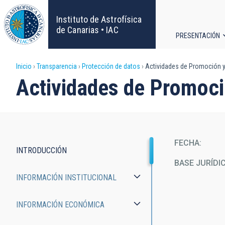
Pasar
al
Instituto de Astrofísica
contenido
de Canarias • IAC
PRESENTACIÓN
principal
Navega
Sobrescribir
Inicio
Transparencia
Protección de datos
Actividades de Promoción y
principa
Actividades de Promoci
enlaces
de
ayuda
FECHA
INTRODUCCIÓN
a
Transparency
BASE JURÍDI
INFORMACIÓN INSTITUCIONAL
la
navegación
INFORMACIÓN ECONÓMICA