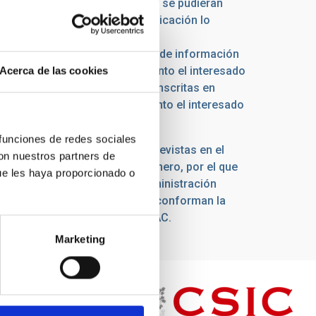
posibles responsabilidades que se pudieran
miento de los datos. Será de aplicación lo
os y documentación.
s interesadas en la recepción de información
stema de forma indefinida en tanto el interesado
Acerca de las cookies
 personales de las personas inscritas en
tema de forma indefinida en tanto el interesado
 funciones de redes sociales
as se corresponden con las previstas en el
con nuestros partners de
Real Decreto 3/2010, de 8 de enero, por el que
ue les haya proporcionado o
guridad en el ámbito de la Administración
scritas en los documentos que conforman la
guridad de la información del IAC.
Marketing