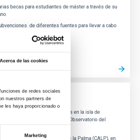
rias becas para estudiantes de máster a través de su
no.
ubvenciones de diferentes fuentes para llevar a cabo
ción y tecnología.
Acerca de las cookies
 funciones de redes sociales
con nuestros partners de
ue les haya proporcionado o
de Canarias tiene 2 localizaciones en la isla de
el IAC ubicada en La Laguna y el Observatorio del
Marketing
Palma: el Centro de Astrofísica de la Palma (CALP), en