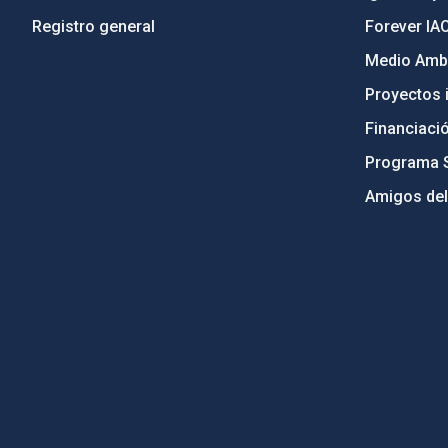
Registro general
Forever IA
Medio Ambi
Proyectos i
Financiaci
Programa 
Amigos del
PostFooter > Newsletter link