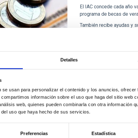
El IAC concede cada año va
programa de becas de vera
También recibe ayudas y s
sus proyectos de investiga
Detalles
s
b se usan para personalizar el contenido y los anuncios, ofrecer
Bienes inmuebles
s, compartimos información sobre el uso que haga del sitio web 
 análisis web, quienes pueden combinarla con otra información q
El Instituto de Astrofísica 
r del uso que haya hecho de sus servicios.
Tenerife: la sede central d
Teide, en Izaña;
Preferencias
Estadística
y otras 2 en la isla de La 