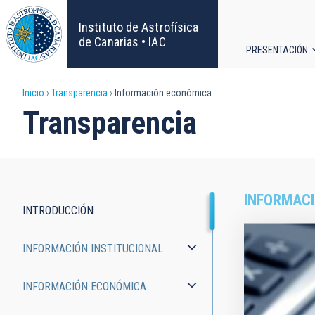
Pasar
al
Instituto de Astrofísica
contenido
de Canarias • IAC
PRESENTACIÓN
principal
Navega
Sobrescribir
Inicio
Transparencia
Información económica
principa
Transparencia
enlaces
de
ayuda
INFORMAC
INTRODUCCIÓN
a
Transparency
INFORMACIÓN INSTITUCIONAL
la
navegación
INFORMACIÓN ECONÓMICA