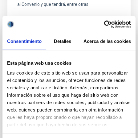
al Convenio y que tendrá, entre otras
Consentimiento
Detalles
Acerca de las cookies
FIJO TURNO LIBRE
Esta página web usa cookies
UN CONTRATO - TÉCNICO/A
Las cookies de este sitio web se usan para personalizar
MANTENIMIENTO GENERAL
el contenido y los anuncios, ofrecer funciones de redes
OBSERVATORIOS (ORM-LA PALMA) - FIJO
sociales y analizar el tráfico. Además, compartimos
LABORAL -PS-2026-031
información sobre el uso que haga del sitio web con
nuestros partners de redes sociales, publicidad y análisis
Se convoca proceso selectivo para el ingreso, como
web, quienes pueden combinarla con otra información
personal laboral fijo, de un puesto de trabajo con la
categoría profesional de Técnico/a Mantenimiento
que les haya proporcionado o que hayan recopilado a
General, acogido a Convenio y que tendrá
partir del uso que haya hecho de sus servicios.