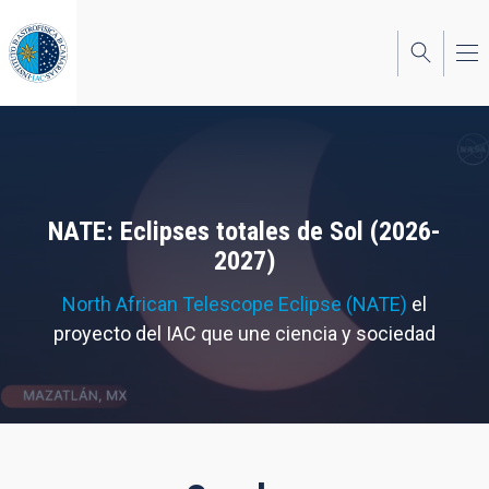
Pasar
al
contenido
principal
NATE: Eclipses totales de Sol (2026-
2027)
North African Telescope Eclipse (NATE)
el
proyecto del IAC que une ciencia y sociedad