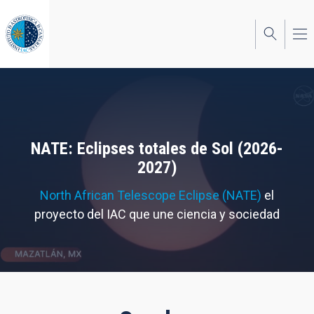
Pasar
al
contenido
principal
NATE: Eclipses totales de Sol (2026-
2027)
North African Telescope Eclipse (NATE)
el
proyecto del IAC que une ciencia y sociedad