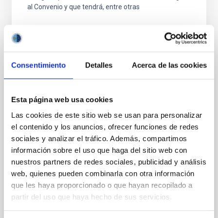
al Convenio y que tendrá, entre otras
Consentimiento
Detalles
Acerca de las cookies
FIJO TURNO LIBRE
Esta página web usa cookies
UN CONTRATO - TÉCNICO/A
Las cookies de este sitio web se usan para personalizar
MANTENIMIENTO GENERAL
el contenido y los anuncios, ofrecer funciones de redes
OBSERVATORIOS (ORM-LA PALMA) - FIJO
sociales y analizar el tráfico. Además, compartimos
LABORAL -PS-2026-031
información sobre el uso que haga del sitio web con
nuestros partners de redes sociales, publicidad y análisis
Se convoca proceso selectivo para el ingreso, como
web, quienes pueden combinarla con otra información
personal laboral fijo, de un puesto de trabajo con la
categoría profesional de Técnico/a Mantenimiento
que les haya proporcionado o que hayan recopilado a
General, acogido a Convenio y que tendrá
partir del uso que haya hecho de sus servicios.