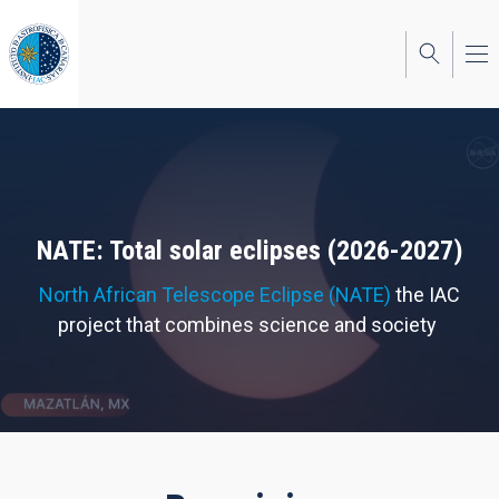
Skip
to
main
content
NATE: Total solar eclipses (2026-2027)
North African Telescope Eclipse (NATE)
the IAC
project that combines science and society