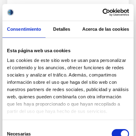
Consentimiento
Detalles
Acerca de las cookies
PERMANENT (OPEN TO PUBLIC)
Esta página web usa cookies
UN CONTRATO - TÉCNICO/A
Las cookies de este sitio web se usan para personalizar
MANTENIMIENTO GENERAL
el contenido y los anuncios, ofrecer funciones de redes
OBSERVATORIOS (ORM-LA PALMA) - FIJO
sociales y analizar el tráfico. Además, compartimos
LABORAL -PS-2026-031
información sobre el uso que haga del sitio web con
nuestros partners de redes sociales, publicidad y análisis
Se convoca proceso selectivo para el ingreso, como
web, quienes pueden combinarla con otra información
personal laboral fijo, de un puesto de trabajo con la
categoría profesional de Técnico/a Mantenimiento
que les haya proporcionado o que hayan recopilado a
General, acogido a Convenio y que tendrá
partir del uso que haya hecho de sus servicios.
Selección
Necesarias
de