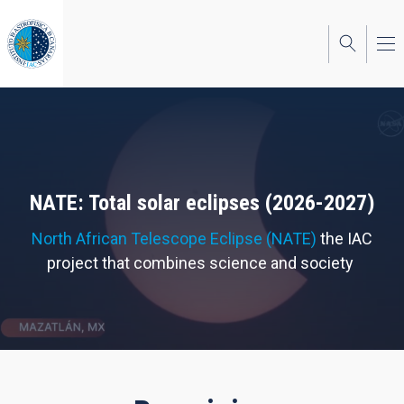
Skip
to
main
content
NATE: Total solar eclipses (2026-2027)
North African Telescope Eclipse (NATE)
the IAC
project that combines science and society