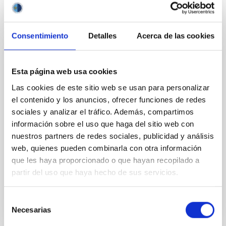
Consentimiento
Detalles
Acerca de las cookies
PERMANENT (OPEN TO PUBLIC)
Esta página web usa cookies
UN CONTRATO - TÉCNICO/A DE TALLER -
Las cookies de este sitio web se usan para personalizar
ESPECIALIDAD MECÁNICA- FIJO
el contenido y los anuncios, ofrecer funciones de redes
LABORAL - PS-2026-032
sociales y analizar el tráfico. Además, compartimos
información sobre el uso que haga del sitio web con
Se convoca proceso selectivo para el ingreso, como
nuestros partners de redes sociales, publicidad y análisis
personal laboral fijo, de un puesto de trabajo con la
categoría profesional de Técnico/a de Taller, acogido
web, quienes pueden combinarla con otra información
al Convenio y que tendrá, entre otras
que les haya proporcionado o que hayan recopilado a
partir del uso que haya hecho de sus servicios.
Selección
Necesarias
de
consentimiento