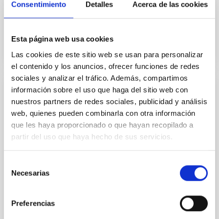
In-force date
02/01/2017
-
12/31/2020
Consentimiento
Detalles
Acerca de las cookies
Not in force
Esta página web usa cookies
Las cookies de este sitio web se usan para personalizar
el contenido y los anuncios, ofrecer funciones de redes
sociales y analizar el tráfico. Además, compartimos
información sobre el uso que haga del sitio web con
Adenda al Convenio de colaboración entre
nuestros partners de redes sociales, publicidad y análisis
el IAC, Fundación CajaCanarias y Fundación
web, quienes pueden combinarla con otra información
La Caixa para el programa internacional de
que les haya proporcionado o que hayan recopilado a
Becas de Doctorado
partir del uso que haya hecho de sus servicios.
El objeto es la adhesión de la Fundación CajaCanarias
al convenio de colaboración de fecha 23 de enero de
Selección
2013 con la finalidad de colaborar conjuntamente en
Necesarias
de
el desarrollo del “Programa Internacional
consentimiento
In-force date
07/29/2015
-
12/31/2016
Preferencias
Not in force