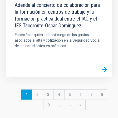
Adenda al concierto de colaboración para
la formación en centros de trabajo y la
formación práctica dual entre el IAC y el
IES Tacoronte-Óscar Domínguez
Especificar quién se hará cargo de los gastos
asociados al alta y cotización en la Seguridad Social
de los estudiantes en prácticas
Pagination
Current
1
Page
2
Page
3
Page
4
Page
5
Page
6
Page
7
Page
8
page
Page
9
…
Next
›
last
»
page
page