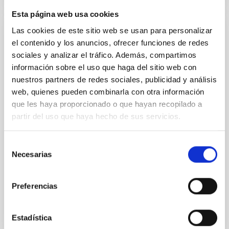
Esta página web usa cookies
Las cookies de este sitio web se usan para personalizar
AGREEMENT
el contenido y los anuncios, ofrecer funciones de redes
Addendum to the protocol on cooperation
sociales y analizar el tráfico. Además, compartimos
in astrophysical research between the
información sobre el uso que haga del sitio web con
nuestros partners de redes sociales, publicidad y análisis
governments of the Kingdom of Spain, the
web, quienes pueden combinarla con otra información
Kingdom of Denmark, the United Kingdom
que les haya proporcionado o que hayan recopilado a
of Great Britain and northern Ireland and
partir del uso que haya hecho de sus servicios.
the Kingdom of Sweden
In view of the request by the Federal Republic of
Selección
Germany to join the agreement on cooperation in
Necesarias
de
astrophysical research and the protocol between
consentimiento
the...
Preferencias
Estadística