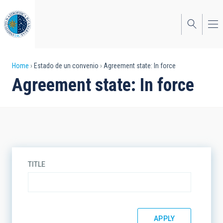
Skip
to
main
content
Breadcrumb
Home
Estado de un convenio
Agreement state: In force
Agreement state: In force
TITLE