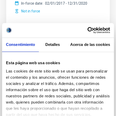
In-force date
02/01/2017
-
12/31/2020
Not in force
Consentimiento
Detalles
Acerca de las cookies
Adenda al Convenio de colaboración entre
el IAC, Fundación CajaCanarias y Fundación
Esta página web usa cookies
La Caixa para el programa internacional de
Las cookies de este sitio web se usan para personalizar
Becas de Doctorado
el contenido y los anuncios, ofrecer funciones de redes
El objeto es la adhesión de la Fundación CajaCanarias
sociales y analizar el tráfico. Además, compartimos
al convenio de colaboración de fecha 23 de enero de
información sobre el uso que haga del sitio web con
2013 con la finalidad de colaborar conjuntamente en
nuestros partners de redes sociales, publicidad y análisis
el desarrollo del “Programa Internacional
web, quienes pueden combinarla con otra información
que les haya proporcionado o que hayan recopilado a
In-force date
07/29/2015
-
12/31/2016
partir del uso que haya hecho de sus servicios.