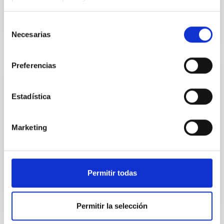
Not in force
Selección
Necesarias
de
consentimiento
Preferencias
Anexo al Convenio entre el IAC y el
Organismo Autónomo de Museos y
Estadística
Centros
Anexo al Convenio entre el IAC y el Organismo
Marketing
Autónomo de Museos y Centros
In force
Permitir todas
Permitir la selección