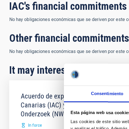
IAC's financial commitments
No hay obligaciones económicas que se deriven por este 
Other financial commitments
No hay obligaciones económicas que se deriven por este 
It may interest you
Consentimiento
Acuerdo de explotación científica de l
Canarias (IAC) y Science and Technolo
Onderzoek (NWO)
Esta página web usa cookie
Las cookies de este sitio we
In force
y analizar el tráfico. Ademá