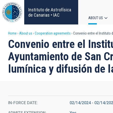
Skip
to
Instituto de Astrofísica
main
de Canarias • IAC
ABOUT US
content
Main
Breadcrumb
Home
About us
Cooperation agreements
Convenio entre el Instituto 
navigat
Convenio entre el Insti
Ayuntamiento de San Cr
lumínica y difusión de 
IN-FORCE DATE
02/14/2024
-
02/14/20
ADMITS EXTENSION
Yes