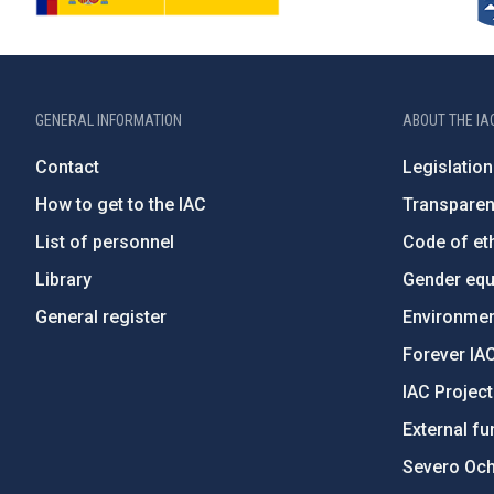
GENERAL INFORMATION
ABOUT THE IA
Contact
Legislation
How to get to the IAC
Transpare
List of personnel
Code of eth
Library
Gender equa
General register
Environment
Forever IA
IAC Projec
External fu
Severo Oc