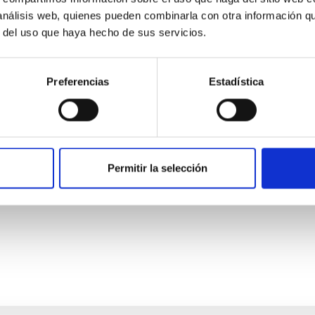
 análisis web, quienes pueden combinarla con otra información q
r del uso que haya hecho de sus servicios.
Preferencias
Estadística
copio de Treinta Metros (TMT) en el Observator
 LLC
n el ORM, su futura operación y, cuando así se decida de mutuo ac
Permitir la selección