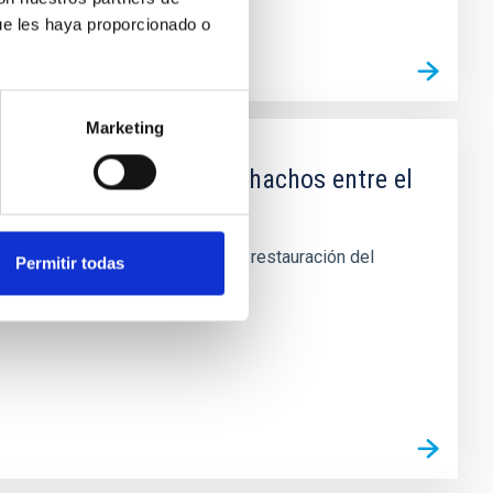
ue les haya proporcionado o
Marketing
io del Roque de los Muchachos entre el
uerdo, su demolición, retirada y restauración del
Permitir todas