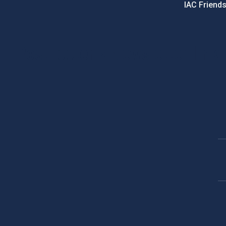
IAC Friend
PostFooter > Newsletter link