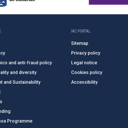
C
IAC PORTAL
Sitemap
ncy
Privacy policy
ics and anti-fraud policy
Legal notice
lity and diversity
Cookies policy
 and Sustainability
Accessibility
C
ts
nding
hoa Programme