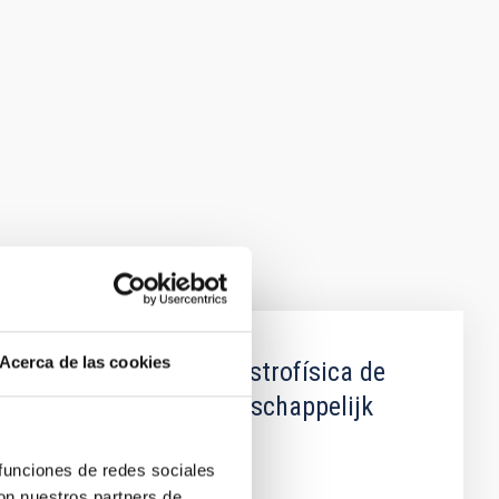
Acerca de las cookies
entre el Instituto de Astrofísica de
 Organisatie voor Wetenschappelijk
 funciones de redes sociales
con nuestros partners de