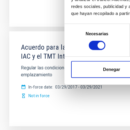
redes sociales, publicidad y
que hayan recopilado a parti
Selección
Necesarias
de
consentimiento
Acuerdo para la instalación del Teles
IAC y el TMT International Observatory
Regular las condiciones para la instalación del TMT e
Denegar
emplazamiento
In-force date
03/29/2017
-
03/29/2021
Not in force