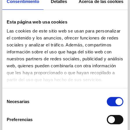
Consentimiento
Detalles
Acerca de las cookies
Observatorio del Teide.
In-force date
03/28/2017
-
03/28/2018
Esta página web usa cookies
Not in force
Las cookies de este sitio web se usan para personalizar
el contenido y los anuncios, ofrecer funciones de redes
sociales y analizar el tráfico. Además, compartimos
información sobre el uso que haga del sitio web con
nuestros partners de redes sociales, publicidad y análisis
web, quienes pueden combinarla con otra información
Acuerdo entre el IAC y GRANTECAN para
que les haya proporcionado o que hayan recopilado a
el uso de zonas de la planta baja del
partir del uso que haya hecho de sus servicios.
edificio de madera del IAC en La Laguna
El IAC cede al GRANTECAN, el uso de zonas de la
Selección
planta baja del edificio de madera del IAC en La
Necesarias
de
Laguna.
consentimiento
In-force date
10/25/2016
-
10/24/2019
Preferencias
Not in force