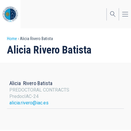
Skip
to
main
content
Breadcrumb
Home
Alicia Rivero Batista
Alicia Rivero Batista
Alicia
Rivero Batista
PREDOCTORAL CONTRACTS
PredocIAC-24
alicia.rivero@iac.es