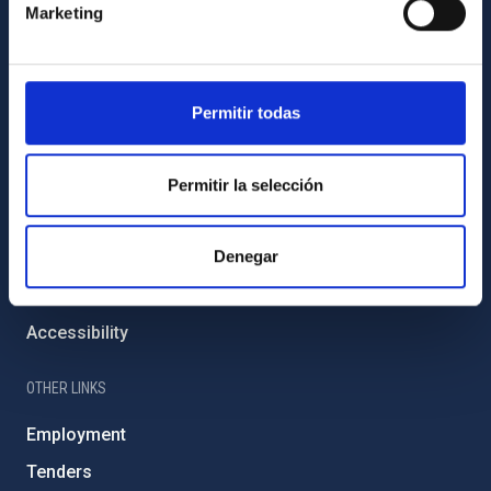
External funding
Marketing
Severo Ochoa Programme
IAC Friends
Permitir todas
IAC PORTAL
Sitemap
Permitir la selección
Privacy policy
Denegar
Legal notice
Cookies policy
Accessibility
OTHER LINKS
Employment
Tenders