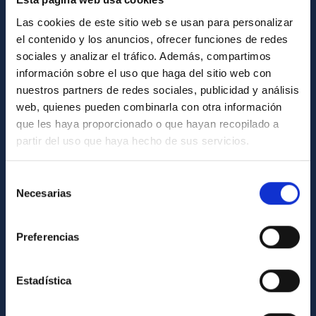
How to get to the IAC
Las cookies de este sitio web se usan para personalizar
List of personnel
el contenido y los anuncios, ofrecer funciones de redes
sociales y analizar el tráfico. Además, compartimos
Library
información sobre el uso que haga del sitio web con
General register
nuestros partners de redes sociales, publicidad y análisis
web, quienes pueden combinarla con otra información
ABOUT THE IAC
que les haya proporcionado o que hayan recopilado a
partir del uso que haya hecho de sus servicios.
Legislation
Transparency
Selección
Necesarias
de
Code of ethics and anti-fraud policy
consentimiento
Gender equality and diversity
Preferencias
Environment and Sustainability
Forever IAC
Estadística
IAC Projects