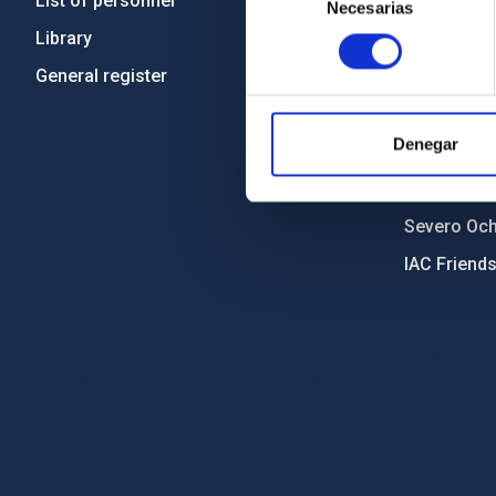
List of personnel
Code of eth
Necesarias
de
consentimiento
Library
Gender equa
General register
Environment
Forever IA
Denegar
IAC Projec
External fu
Severo Oc
IAC Friend
PostFooter > Newsletter link