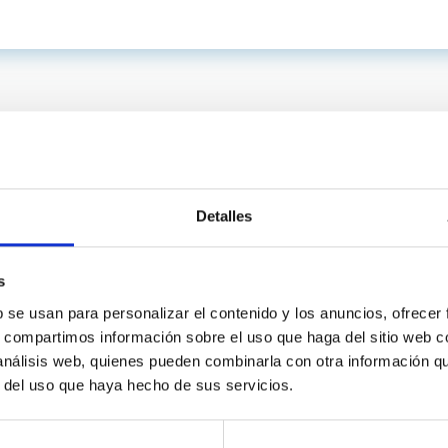
Detalles
s
b se usan para personalizar el contenido y los anuncios, ofrecer
s, compartimos información sobre el uso que haga del sitio web 
C
IAC PORTAL
 análisis web, quienes pueden combinarla con otra información q
Sitemap
r del uso que haya hecho de sus servicios.
ncy
Privacy policy