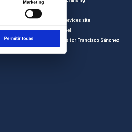
Institutional branding
Marketing
RSS
Electronic services site
Ethics channel
Permitir todas
Condolences for Francisco Sánchez