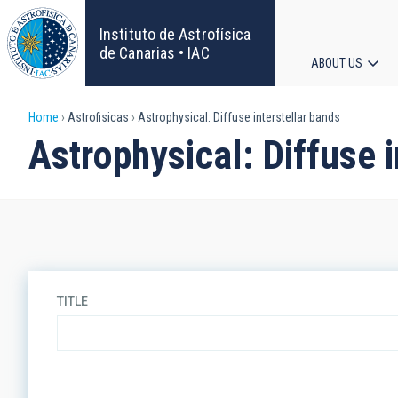
Skip
to
Instituto de Astrofísica
main
de Canarias • IAC
ABOUT US
content
Main
Breadcrumb
Home
Astrofisicas
Astrophysical: Diffuse interstellar bands
navigat
Astrophysical: Diffuse i
TITLE