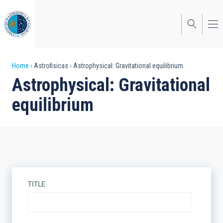
Skip
to
main
content
Breadcrumb
Home
Astrofisicas
Astrophysical: Gravitational equilibrium
Astrophysical: Gravitational
equilibrium
TITLE