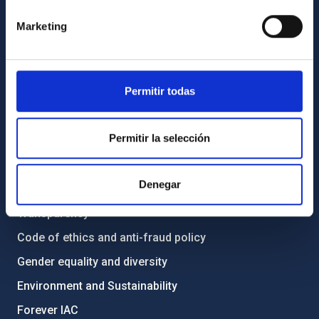
Contact
Marketing
How to get to the IAC
List of personnel
Permitir todas
Library
General register
Permitir la selección
ABOUT THE IAC
Denegar
Legislation
Transparency
Code of ethics and anti-fraud policy
Gender equality and diversity
Environment and Sustainability
Forever IAC