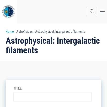
Skip
to
main
content
Breadcrumb
Home
Astrofisicas
Astrophysical: Intergalactic filaments
Astrophysical: Intergalactic
filaments
TITLE