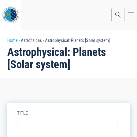
Skip
to
main
content
Breadcrumb
Home
Astrofisicas
Astrophysical: Planets [Solar system]
Astrophysical: Planets
[Solar system]
TITLE