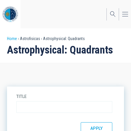
Skip
to
main
content
Breadcrumb
Home
Astrofisicas
Astrophysical: Quadrants
Astrophysical: Quadrants
TITLE