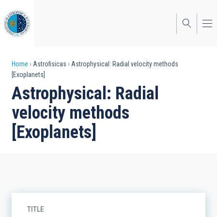
Skip
to
main
content
Breadcrumb
Home
Astrofisicas
Astrophysical: Radial velocity methods
[Exoplanets]
Astrophysical: Radial
velocity methods
[Exoplanets]
TITLE