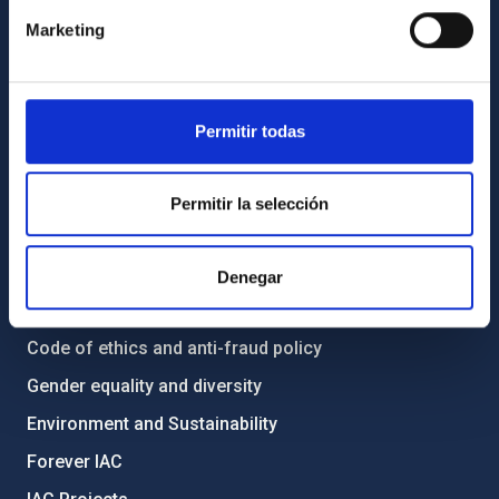
Contact
Marketing
How to get to the IAC
List of personnel
Library
Permitir todas
General register
Permitir la selección
ABOUT THE IAC
Legislation
Denegar
Transparency
Code of ethics and anti-fraud policy
Gender equality and diversity
Environment and Sustainability
Forever IAC