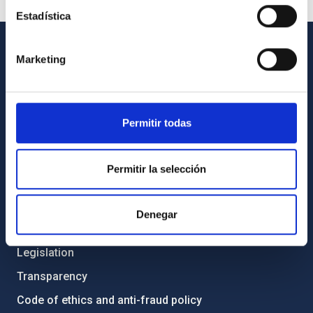
Estadística
Marketing
GENERAL INFORMATION
Contact
How to get to the IAC
Permitir todas
List of personnel
Library
Permitir la selección
General register
Denegar
ABOUT THE IAC
Legislation
Transparency
Code of ethics and anti-fraud policy