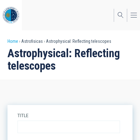
Skip
to
main
content
Breadcrumb
Home
Astrofisicas
Astrophysical: Reflecting telescopes
Astrophysical: Reflecting
telescopes
TITLE