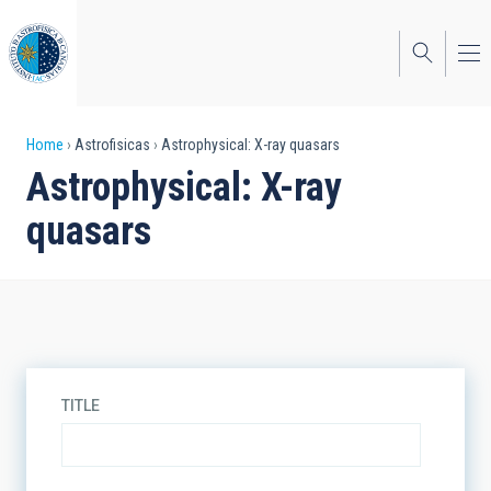
Skip
to
main
content
Breadcrumb
Home
Astrofisicas
Astrophysical: X-ray quasars
Astrophysical: X-ray
quasars
TITLE