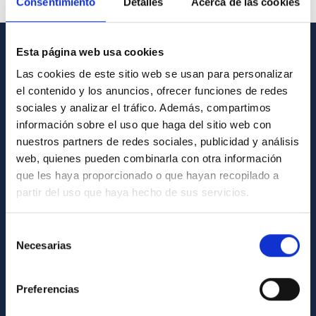
Consentimiento
Detalles
Acerca de las cookies
Esta página web usa cookies
GENERAL INFORMATION
Las cookies de este sitio web se usan para personalizar
el contenido y los anuncios, ofrecer funciones de redes
Contact
sociales y analizar el tráfico. Además, compartimos
How to get to the IAC
información sobre el uso que haga del sitio web con
List of personnel
nuestros partners de redes sociales, publicidad y análisis
web, quienes pueden combinarla con otra información
Library
que les haya proporcionado o que hayan recopilado a
General register
partir del uso que haya hecho de sus servicios.
ABOUT THE IAC
Selección
Necesarias
de
Legislation
consentimiento
Transparency
Preferencias
Code of ethics and anti-fraud policy