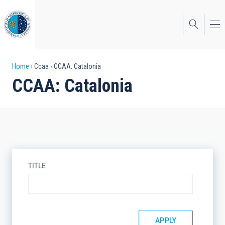
Skip
to
main
content
Breadcrumb
Home
Ccaa
CCAA: Catalonia
CCAA: Catalonia
TITLE