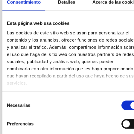
Consentimiento
Detalles
Acerca de las cook
Se convoca proceso selectivo para formalizar un
contrato laboral de duración indefinida (Artículo 23bis
de la Ley 14/2011, de 1 de junio, de la Ciencia, la
Esta página web usa cookies
Tecnología y la Innovación), fuera de convenio, por el
Las cookies de este sitio web se usan para personalizar el
sistema general de acceso libre y que tendrá, entre
contenido y los anuncios, ofrecer funciones de redes sociale
otras, las siguientes funciones: Dentro del equipo de
y analizar el tráfico. Además, compartimos información sobr
mecánica del proyecto sistema
el uso que haga del sitio web con nuestros partners de redes
Advertised on
07/17/2026
sociales, publicidad y análisis web, quienes pueden
Application deadline
08/07/2026
combinarla con otra información que les haya proporcionado
Open
que hayan recopilado a partir del uso que haya hecho de sus
servicios.
Selección
Necesarias
de
consentimiento
PERMANENT (OPEN TO PUBLIC)
Preferencias
Un contrato - Técnico/a de Taller -