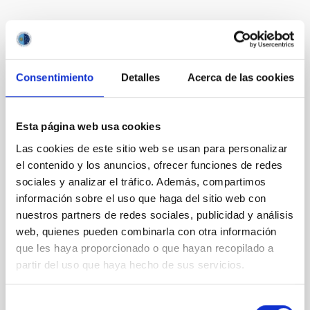
Selection tribunal
Consentimiento
Detalles
Acerca de las cookies
President
Sra.
Irene
Fernández Fuarros
Instituto de Astrofísica de
Esta página web usa cookies
Canarias (IAC)
Las cookies de este sitio web se usan para personalizar
GERENTE DEL ÁREA DE
el contenido y los anuncios, ofrecer funciones de redes
INVESTIGACIÓN
sociales y analizar el tráfico. Además, compartimos
información sobre el uso que haga del sitio web con
nuestros partners de redes sociales, publicidad y análisis
Secretary
Sr.
Dionisio Jesús
web, quienes pueden combinarla con otra información
Pérez de La Rosa
que les haya proporcionado o que hayan recopilado a
Instituto de Astrofísica de
partir del uso que haya hecho de sus servicios.
Canarias (IAC)
Jefe/a Departamento
Selección