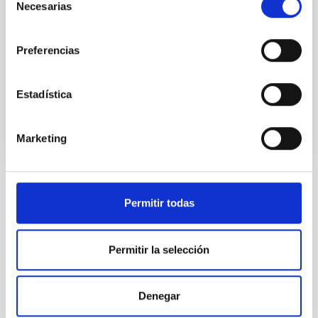
Necesarias
de
consentimiento
Vocal
Preferencias
Ms.
Nieves Gloria
Pérez Pérez
Instituto de Astrofísica de Canarias (IAC)
Estadística
Subjefe/a Administrativo/a
Marketing
STATE
Permitir todas
RESOLVED
PROFESSIONAL PROFILE
ADMINISTRATIVE MANAGEMENT
Permitir la selección
REQUIRED DEGREE
HIGHER NATIONAL DIPLOMA [UK] (QF-EHEA 
SHORT CYCLE)
Denegar