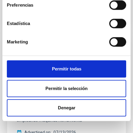
Open
Preferencias
Estadística
Marketing
PERMANENT (OPEN TO PUBLIC)
Un contrato - Técnico/a de Taller -
Especialidad Mecánica- Fijo Laboral - PS-
Permitir todas
2026-032
Se convoca proceso selectivo para el ingreso, como
Permitir la selección
personal laboral fijo, de un puesto de trabajo con la
categoría profesional de Técnico/a de Taller, acogido
al Convenio y que tendrá, entre otras, las siguientes
Denegar
funciones: Realización de trabajos de fabricación
mecánica, ajuste y montaje de piezas y conjuntos,
empleando máquinas herramienta
Advertised on
07/13/2026