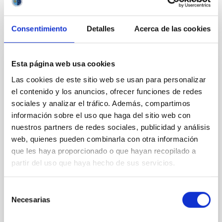
Consentimiento
Detalles
Acerca de las cookies
It may interest you
Esta página web usa cookies
INDEFINITE CONTRACT
Las cookies de este sitio web se usan para personalizar
Dos contratos - Ingeniería Especialidad
el contenido y los anuncios, ofrecer funciones de redes
Mecánica- GTCAO.PS-2026-057
sociales y analizar el tráfico. Además, compartimos
información sobre el uso que haga del sitio web con
Se convoca proceso selectivo para formalizar un
nuestros partners de redes sociales, publicidad y análisis
contrato laboral de duración indefinida (Artículo 23bis
de la Ley 14/2011, de 1 de junio, de la Ciencia, la
web, quienes pueden combinarla con otra información
Tecnología y la Innovación), fuera de convenio, por el
que les haya proporcionado o que hayan recopilado a
sistema general de acceso libre y que tendrá, entre
partir del uso que haya hecho de sus servicios.
otras, las siguientes funciones: Dentro del equipo de
mecánica del proyecto sistema
Selección
Advertised on
07/17/2026
Necesarias
de
Application deadline
08/07/2026
consentimiento