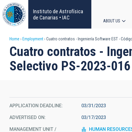
Skip
to
Instituto de Astrofísica
main
de Canarias • IAC
ABOUT US
content
Main
Breadcrumb
Home
Employment
Cuatro contratos - Ingeniería Software EST - Códi
navigat
Cuatro contratos - Inge
Selectivo PS-2023-016
APPLICATION DEADLINE
03/31/2023
ADVERTISED ON
03/17/2023
MANAGEMENT UNIT /
HUMAN RESOURCE