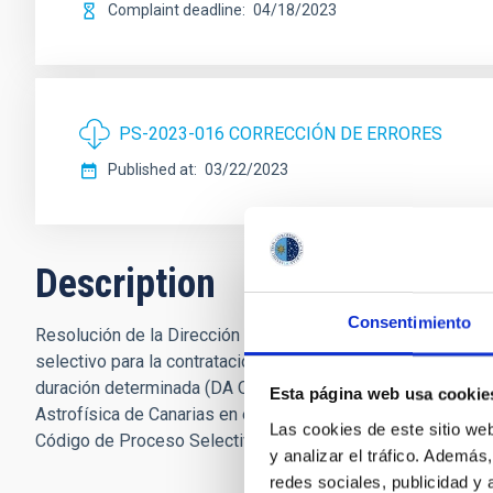
Complaint deadline
04/18/2023
PS-2023-016 CORRECCIÓN DE ERRORES
Published at
03/22/2023
Description
Consentimiento
Resolución de la Dirección del Consorcio Público Instituto
selectivo para la contratación de cuatro Ingenieros/as, no 
duración determinada (DA Quinta del Real Decreto-ley 32/20
Esta página web usa cookie
Astrofísica de Canarias en el marco del Plan de Recupera
Las cookies de este sitio we
Código de Proceso Selectivo (PS-2023-016).
y analizar el tráfico. Ademá
redes sociales, publicidad y