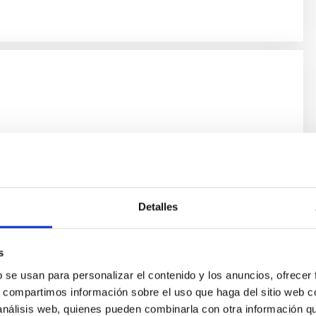
Detalles
 de Astrofísica de Canarias por la que se convoca proceso
acogido a Convenio, en la modalidad de contrato laboral de
21, de 28 de diciembre), en el Consorcio Público Instituto de
s
ción, Transformación y Resiliencia. (ING_SOFTWARE_EST).
b se usan para personalizar el contenido y los anuncios, ofrecer
s, compartimos información sobre el uso que haga del sitio web 
 análisis web, quienes pueden combinarla con otra información q