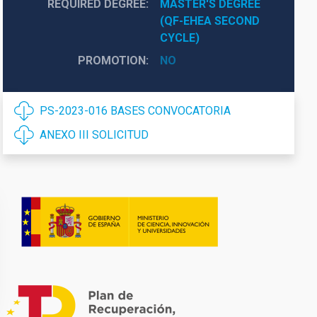
REQUIRED DEGREE
MASTER'S DEGREE 
(QF-EHEA SECOND 
CYCLE)
PROMOTION
NO
PS-2023-016 BASES CONVOCATORIA
ANEXO III SOLICITUD