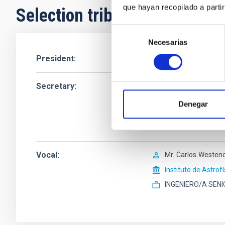
que hayan recopilado a parti
Selection tribunal
Selección
Necesarias
de
consentimiento
President
Secretary
Mr.
Manuel
Collad
Instituto de Astrof
Denegar
Catedrático/a ULL
Vocal
Mr.
Carlos
Westend
Instituto de Astrof
INGENIERO/A SENI