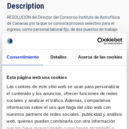
Description
RESOLUCIÓN del Director del Consorcio Instituto de Astrofísica
de Canarias por la que se convoca proceso selectivo para el
ingreso, como personal laboral fijo, de dos puestos de trabajo
con la categoría profesional de Administrativo/a, sujeto al
Convenio colectivo del Instituto de Astrofísica de Canarias. Ref.
PS-2020-053 Administrativo/a
Consentimiento
Detalles
Acerca de las cookies
Selection tribunal
Esta página web usa cookies
Las cookies de este sitio web se usan para personalizar
President
Sra.
Irene
el contenido y los anuncios, ofrecer funciones de redes
Fernández Fuarros
sociales y analizar el tráfico. Además, compartimos
Instituto de Astrofísica de
información sobre el uso que haga del sitio web con
Canarias (IAC)
nuestros partners de redes sociales, publicidad y análisis
GERENTE DEL ÁREA DE
web, quienes pueden combinarla con otra información
INVESTIGACIÓN
que les haya proporcionado o que hayan recopilado a