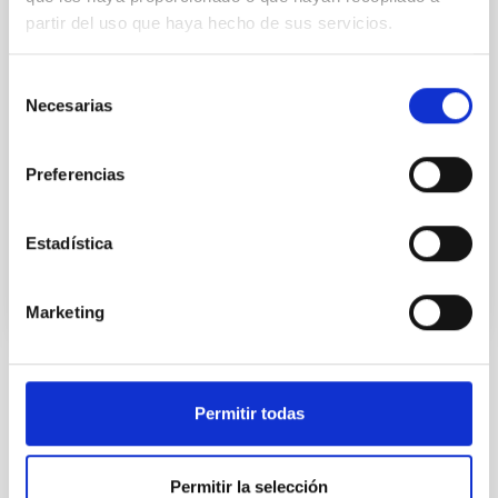
partir del uso que haya hecho de sus servicios.
Secretary
Ms.
María Nieves
Selección
Villoslada Dionis
Necesarias
de
Instituto de Astrofísica de
consentimiento
Canarias (IAC)
Preferencias
Subjefe/a Administrativo/a
Estadística
Vocal
Marketing
STATE
Permitir todas
RESOLVED
PROFESSIONAL PROFILE
ADMINISTRATIVE MANAGEMENT
Permitir la selección