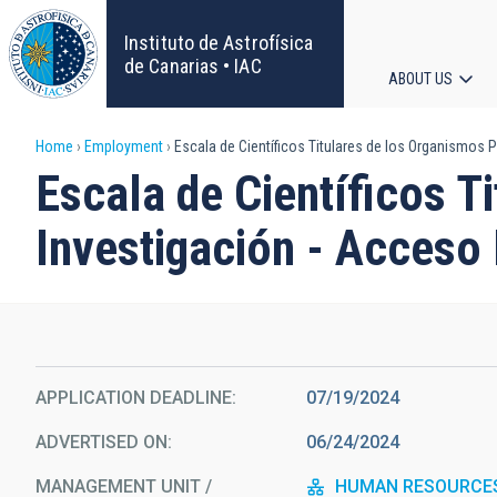
Skip
to
Instituto de Astrofísica
main
de Canarias • IAC
ABOUT US
content
Main
Breadcrumb
Home
Employment
Escala de Científicos Titulares de los Organismos 
navigat
Escala de Científicos T
Investigación - Acceso
APPLICATION DEADLINE
07/19/2024
ADVERTISED ON
06/24/2024
MANAGEMENT UNIT /
HUMAN RESOURCE