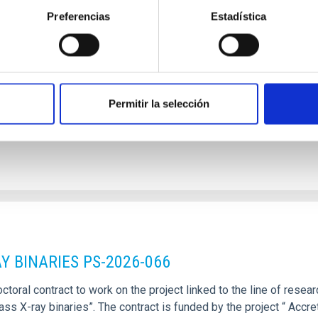
particles-MAGIC 2026
Preferencias
Estadística
toral contract to work on the project linked to the line of resear
by Dr. Mónica Vázquez Acosta. Research topics at the IAC inclu
Permitir la selección
Y BINARIES PS-2026-066
toral contract to work on the project linked to the line of resear
s X-ray binaries”. The contract is funded by the project “ Accret