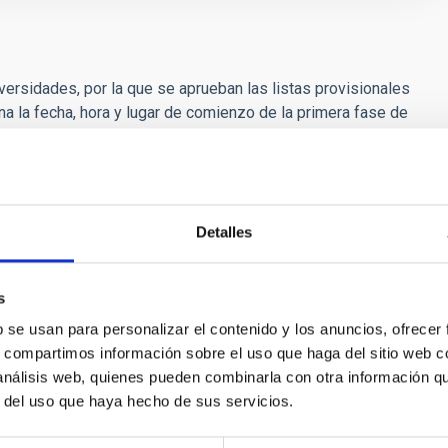
versidades, por la que se aprueban las listas provisionales
a la fecha, hora y lugar de comienzo de la primera fase de
 general de acceso libre, en la Escala de Personal Científico
ocado por Resolución de 14 de junio de 2024
****************************************************************
 la que se convoca proceso selectivo para ingreso, por el
Detalles
s Titulares de los Organismos Públicos de Investigación.
s
b se usan para personalizar el contenido y los anuncios, ofrecer
s, compartimos información sobre el uso que haga del sitio web 
 análisis web, quienes pueden combinarla con otra información q
r del uso que haya hecho de sus servicios.