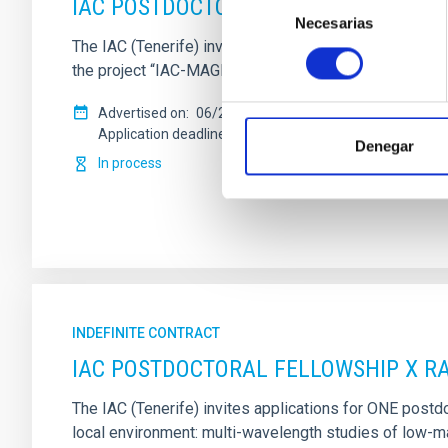
IAC POSTDOCTORAL FELLOWSHIP Astro
Necesarias
de
The IAC (Tenerife) invites applications for ONE postdoc
consentimiento
the project “IAC-MAGIC Agreement” ( P/300461 ), led 
Advertised on
06/29/2026
Application deadline
07/27/2026
Denegar
In process
INDEFINITE CONTRACT
IAC POSTDOCTORAL FELLOWSHIP X RA
The IAC (Tenerife) invites applications for ONE postdoc
local environment: multi-wavelength studies of low-mas