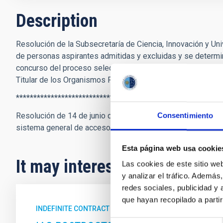
Description
Resolución de la Subsecretaría de Ciencia, Innovación y Uni
de personas aspirantes admitidas y excluidas y se determin
concurso del proceso selectivo para ingreso, por el sistema
Titular de los Organismos Públicos de Investigación, conv
***********************************************************
Resolución de 14 de junio de 2024, de la Subsecretaría, por
Consentimiento
sistema general de acceso libre, en la Escala de Científico
Esta página web usa cookie
It may interest you
Las cookies de este sitio we
y analizar el tráfico. Ademá
redes sociales, publicidad y
que hayan recopilado a parti
INDEFINITE CONTRACT
Selección