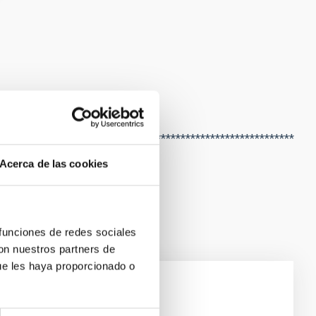
************************************************************
Acerca de las cookies
 funciones de redes sociales
con nuestros partners de
ue les haya proporcionado o