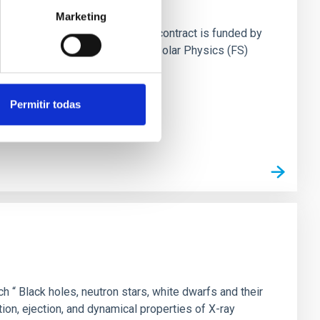
Marketing
ch “ Particle Astrophysics”. The contract is funded by
de most areas of astrophysics: Solar Physics (FS)
Permitir todas
ch “ Black holes, neutron stars, white dwarfs and their
ion, ejection, and dynamical properties of X-ray