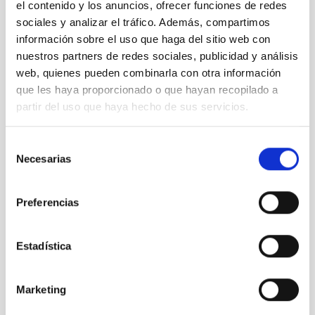
el contenido y los anuncios, ofrecer funciones de redes
STATE
sociales y analizar el tráfico. Además, compartimos
RESOLVED
información sobre el uso que haga del sitio web con
nuestros partners de redes sociales, publicidad y análisis
PROFESSIONAL PROFILE
TECHNICIAN
web, quienes pueden combinarla con otra información
que les haya proporcionado o que hayan recopilado a
REQUIRED DEGREE
MASTER'S DEGREE (QF-EHEA SECOND CYCLE)
partir del uso que haya hecho de sus servicios.
SPECIALTY
GESTIÓN DE PROYECTOS
Selección
Necesarias
PROMOTION
de
NO
consentimiento
Preferencias
PS-2024-094 BASES CONVOCATORIA
Estadística
ANEXO III SOLICITUD
Marketing