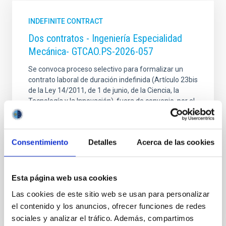
INDEFINITE CONTRACT
Dos contratos - Ingeniería Especialidad
Mecánica- GTCAO.PS-2026-057
Se convoca proceso selectivo para formalizar un
contrato laboral de duración indefinida (Artículo 23bis
de la Ley 14/2011, de 1 de junio, de la Ciencia, la
Tecnología y la Innovación), fuera de convenio, por el
sistema general de acceso libre y que tendrá, entre
otras, las siguientes funciones: Dentro del equipo de
mecánica del proyecto sistema
Consentimiento
Detalles
Acerca de las cookies
Advertised on
07/17/2026
Application deadline
08/07/2026
Esta página web usa cookies
In process
Las cookies de este sitio web se usan para personalizar
el contenido y los anuncios, ofrecer funciones de redes
sociales y analizar el tráfico. Además, compartimos