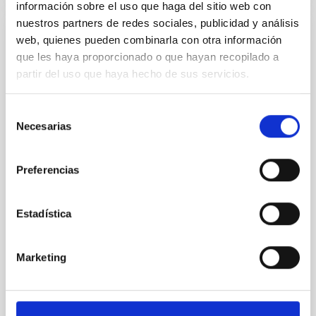
información sobre el uso que haga del sitio web con
nuestros partners de redes sociales, publicidad y análisis
web, quienes pueden combinarla con otra información
PERMANENT (OPEN TO PUBLIC)
que les haya proporcionado o que hayan recopilado a
Un contrato - Técnico/a de Taller -
partir del uso que haya hecho de sus servicios.
Especialidad Mecánica- Fijo Laboral - PS-
2026-032
Selección
Necesarias
Se convoca proceso selectivo para el ingreso, como
de
personal laboral fijo, de un puesto de trabajo con la
consentimiento
categoría profesional de Técnico/a de Taller, acogido
Preferencias
al Convenio y que tendrá, entre otras, las siguientes
funciones: Realización de trabajos de fabricación
mecánica, ajuste y montaje de piezas y conjuntos,
Estadística
empleando máquinas herramienta
Advertised on
07/13/2026
Marketing
Application deadline
08/10/2026
Open