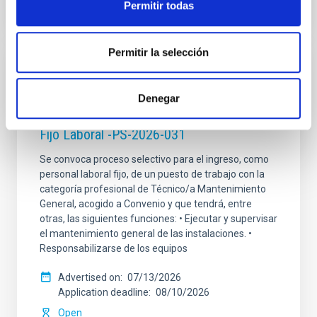
Permitir todas
Permitir la selección
PERMANENT (OPEN TO PUBLIC)
Un contrato - Técnico/a Mantenimiento
Denegar
General Observatorios (ORM-La Palma) -
Fijo Laboral -PS-2026-031
Se convoca proceso selectivo para el ingreso, como
personal laboral fijo, de un puesto de trabajo con la
categoría profesional de Técnico/a Mantenimiento
General, acogido a Convenio y que tendrá, entre
otras, las siguientes funciones: • Ejecutar y supervisar
el mantenimiento general de las instalaciones. •
Responsabilizarse de los equipos
Advertised on
07/13/2026
Application deadline
08/10/2026
Open