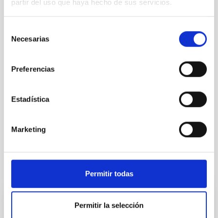
partir del uso que haya hecho de sus servicios.
PS-2024-037 BASES DE CONVOCATORIA
ANEXO III SOLICITUD
Selección
Necesarias
de
consentimiento
Preferencias
Estadística
Marketing
It may interest you
Permitir todas
PERMANENT (OPEN TO PUBLIC)
Permitir la selección