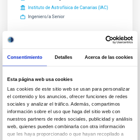
Instituto de Astrofísica de Canarias (IAC)
Ingeniero/a Senior
Consentimiento
Detalles
Acerca de las cookies
STATE
IN PROCESS
PROFESSIONAL PROFILE
Esta página web usa cookies
ADMINISTRATIVE MANAGEMENT
REQUIRED DEGREE
Las cookies de este sitio web se usan para personalizar
BACHELOR'S DEGREE (QF-EHEA FIRST CYCLE)
el contenido y los anuncios, ofrecer funciones de redes
SPECIALTY
sociales y analizar el tráfico. Además, compartimos
GESTIÓN ADMINISTRATIVA
información sobre el uso que haga del sitio web con
nuestros partners de redes sociales, publicidad y análisis
PROMOTION
NO
web, quienes pueden combinarla con otra información
que les haya proporcionado o que hayan recopilado a