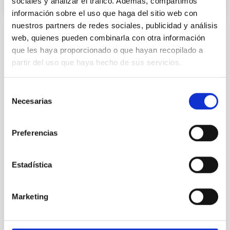
sociales y analizar el tráfico. Además, compartimos
información sobre el uso que haga del sitio web con
nuestros partners de redes sociales, publicidad y análisis
web, quienes pueden combinarla con otra información
STATE
que les haya proporcionado o que hayan recopilado a
RESOLVED
partir del uso que haya hecho de sus servicios.
PROFESSIONAL PROFILE
TECHNICIAN
Selección
REQUIRED DEGREE
Necesarias
de
HIGHER NATIONAL DIPLOMA [UK] (QF-EHEA 
consentimiento
SHORT CYCLE)
SPECIALTY
Preferencias
MECÁNICA
PROMOTION
Estadística
NO
Marketing
PS-2023-083 BASES CONVOCATORIA
ANEXO III SOLICITUD