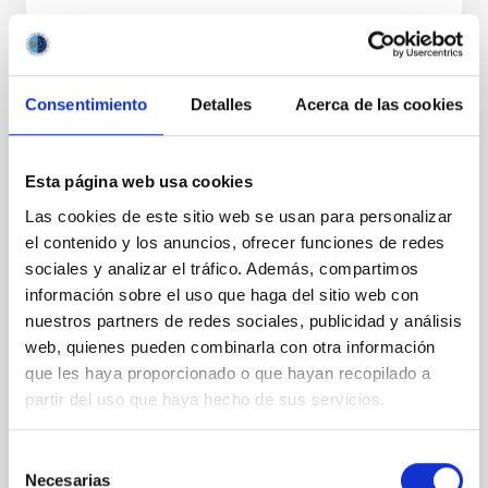
President
Sr.
Héctor
Quintero Arocha
Instituto de Astrofísica de
Canarias (IAC)
Consentimiento
Detalles
Acerca de las cookies
Jefe/a Departamento
Esta página web usa cookies
Secretary
Sra.
Olga María
Las cookies de este sitio web se usan para personalizar
Zamora Sánchez
el contenido y los anuncios, ofrecer funciones de redes
Instituto de Astrofísica de
sociales y analizar el tráfico. Además, compartimos
Canarias (IAC)
información sobre el uso que haga del sitio web con
Técnico/a I+D+I
nuestros partners de redes sociales, publicidad y análisis
web, quienes pueden combinarla con otra información
que les haya proporcionado o que hayan recopilado a
Vocal
partir del uso que haya hecho de sus servicios.
Mr.
Pedro
Ayala Esteban
Instituto de Astrofísica de Canarias (IAC)
Selección
Necesarias
Maestro/a Taller Mto. Instrumental
de