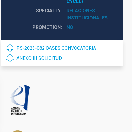
CYCLE)
SPECIALTY
RELACIONES
INSTITUCIONALES
PROMOTION
NO
PS-2023-082 BASES CONVOCATORIA
ANEXO III SOLICITUD