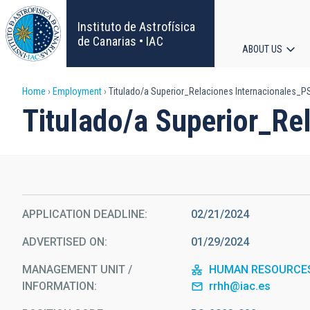
Skip
to
Instituto de Astrofísica
main
de Canarias • IAC
ABOUT US
content
Main
Breadcrumb
Home
Employment
Titulado/a Superior_Relaciones Internacionales_P
navigat
Titulado/a Superior_Re
APPLICATION DEADLINE
02/21/2024
ADVERTISED ON
01/29/2024
MANAGEMENT UNIT /
HUMAN RESOURCE
INFORMATION
rrhh@iac.es