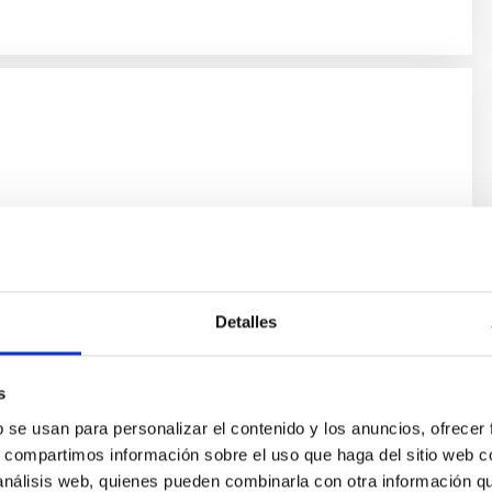
Detalles
Titulado/a superior, no acogido a Convenio, en la modalidad
ación indefinida (Art.23 bis de la Ley 14/2011, de 1 de junio,
a línea de investigación Nuevos Grandes Telescopios en los
s
guientes funciones:
b se usan para personalizar el contenido y los anuncios, ofrecer
as actuaciones puestas en marcha en el Plan Estratégico de los
s, compartimos información sobre el uso que haga del sitio web 
 del IAC 2022-2025, bajo la supervisión de la Dirección del
 análisis web, quienes pueden combinarla con otra información q