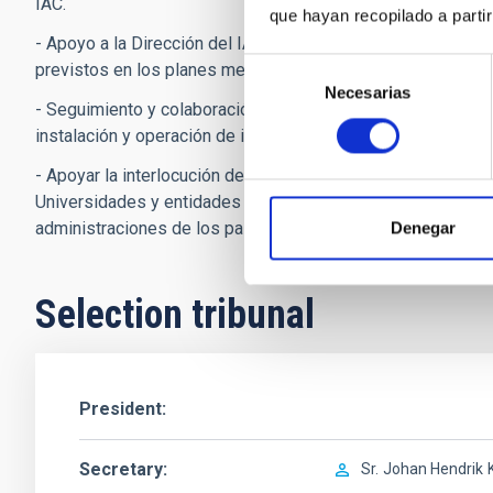
IAC.
que hayan recopilado a parti
- Apoyo a la Dirección del IAC en todo lo concerniente a su
Selección
previstos en los planes mencionados.
Necesarias
de
- Seguimiento y colaboración en la redacción y formalizaci
consentimiento
instalación y operación de instalaciones científicas en los 
- Apoyar la interlocución del IAC con los departamentos equ
Universidades y entidades autonómicas y locales, así com
administraciones de los países firmantes de los acuerdos i
Denegar
Selection tribunal
President
Secretary
Sr.
Johan Hendrik