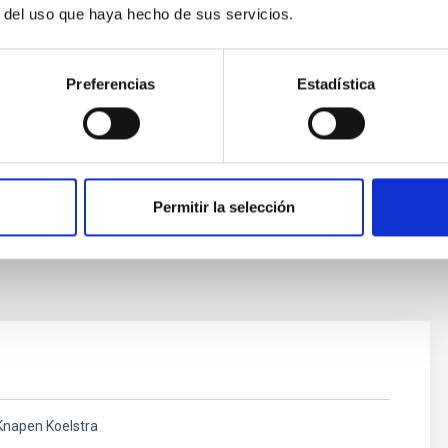
r del uso que haya hecho de sus servicios.
s relaciones y acuerdos internacionales, en los términos
Preferencias
Estadística
ón de convenios promovidos por la Dirección para la
Observatorios de Canarias.
ivalentes del Ministerio de Ciencia, Innovación y
o con los departamentos equivalentes en las
nternacionales con el IAC.
Permitir la selección
Knapen Koelstra