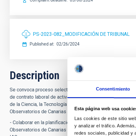
Complaint deadline
03/06/2024
PS-2023-082_MODIFICACIÓN DE TRIBUNAL
Published at
02/26/2024
Description
Consentimiento
Se convoca proceso selectivo para la contratación de un/a 
de contrato laboral de actividades científico-técnicas de dur
de la Ciencia, la Tecnología y la Innovación) vinculado a l
Esta página web usa cookie
Observatorios de Canarias y que tendrá, entre otras, las si
Las cookies de este sitio we
- Colaborar en la planificación, seguimiento y control de l
y analizar el tráfico. Ademá
Observatorios de Canarias 2021-2024 y del Plan Estratégico
redes sociales, publicidad y