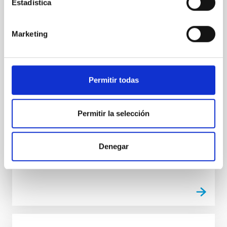
Un contrato - Técnico/a de Taller -
Estadística
Especialidad Mecánica- Fijo Laboral - PS-
2026-032
Marketing
Se convoca proceso selectivo para el ingreso, como
personal laboral fijo, de un puesto de trabajo con la
categoría profesional de Técnico/a de Taller, acogido
al Convenio y que tendrá, entre otras, las siguientes
Permitir todas
funciones: Realización de trabajos de fabricación
mecánica, ajuste y montaje de piezas y conjuntos,
empleando máquinas herramienta
Permitir la selección
Advertised on
07/13/2026
Application deadline
08/10/2026
Denegar
Open