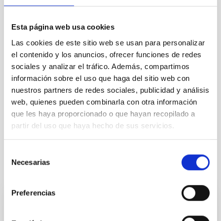
SHORT CYCLE)
SPECIALTY
Esta página web usa cookies
GESTIÓN ADMINISTRATIVA
Las cookies de este sitio web se usan para personalizar
PROMOTION
el contenido y los anuncios, ofrecer funciones de redes
NO
sociales y analizar el tráfico. Además, compartimos
información sobre el uso que haga del sitio web con
nuestros partners de redes sociales, publicidad y análisis
PS-2026-056_ADM_DIR_Bases
web, quienes pueden combinarla con otra información
ANEXO III SOLICITUD
que les haya proporcionado o que hayan recopilado a
partir del uso que haya hecho de sus servicios.
Selección
Necesarias
de
It may interest you
consentimiento
Preferencias
PERMANENT (OPEN TO PUBLIC)