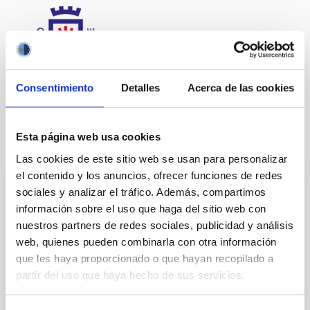
Consentimiento
Detalles
Acerca de las cookies
Esta página web usa cookies
It may interest you
Las cookies de este sitio web se usan para personalizar
el contenido y los anuncios, ofrecer funciones de redes
sociales y analizar el tráfico. Además, compartimos
INDEFINITE CONTRACT
información sobre el uso que haga del sitio web con
Dos contratos - Ingeniería Especialidad
nuestros partners de redes sociales, publicidad y análisis
Mecánica- GTCAO.PS-2026-057
web, quienes pueden combinarla con otra información
que les haya proporcionado o que hayan recopilado a
Se convoca proceso selectivo para formalizar un
contrato laboral de duración indefinida (Artículo 23bis
partir del uso que haya hecho de sus servicios.
de la Ley 14/2011, de 1 de junio, de la Ciencia, la
Tecnología y la Innovación), fuera de convenio, por el