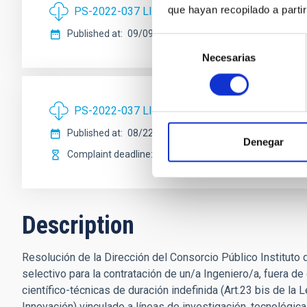
que hayan recopilado a parti
PS-2022-037 LISTA DEFINITIVA ADMITIDOS Y
Published at
09/09/2022
Selección
Necesarias
de
consentimiento
PS-2022-037 LISTA PROVISIONAL ADMITIDOS
Published at
08/22/2022
Denegar
Complaint deadline
08/29/2022
Description
Resolución de la Dirección del Consorcio Público Instituto
selectivo para la contratación de un/a Ingeniero/a, fuera de
científico-técnicas de duración indefinida (Art.23 bis de la L
Innovación) vinculado a líneas de investigación, tecnológica