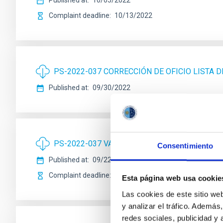
Published at
10/05/2022
Complaint deadline
10/13/2022
PS-2022-037 CORRECCIÓN DE OFICIO LISTA D
Published at
09/30/2022
PS-2022-037 VALORACIÓN PROVISIONAL 1ER 
Consentimiento
Published at
09/22/2022
Complaint deadline
09/29/2022
Esta página web usa cookie
Las cookies de este sitio we
y analizar el tráfico. Ademá
redes sociales, publicidad y