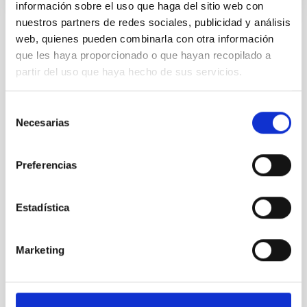
información sobre el uso que haga del sitio web con
nuestros partners de redes sociales, publicidad y análisis
web, quienes pueden combinarla con otra información
STATE
que les haya proporcionado o que hayan recopilado a
RESOLVED
partir del uso que haya hecho de sus servicios.
PROFESSIONAL PROFILE
TECHNICIAN
Selección
REQUIRED DEGREE
Necesarias
de
MASTER'S DEGREE (QF-EHEA SECOND CYCLE)
consentimiento
SPECIALTY
MANTENIMIENTO INSTRUMENTAL
Preferencias
PROMOTION
NO
Estadística
PS-2022-048 BASES CONVOCATORIA
Marketing
ANEXO III SOLICITUD