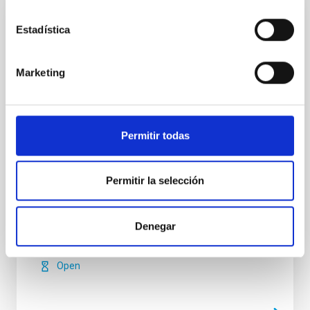
Estadística
PERMANENT (OPEN TO PUBLIC)
Un contrato - Técnico/a de Taller -
Especialidad Mecánica- Fijo Laboral - PS-
Marketing
2026-032
Se convoca proceso selectivo para el ingreso, como
personal laboral fijo, de un puesto de trabajo con la
Permitir todas
categoría profesional de Técnico/a de Taller, acogido
al Convenio y que tendrá, entre otras, las siguientes
funciones: Realización de trabajos de fabricación
Permitir la selección
mecánica, ajuste y montaje de piezas y conjuntos,
empleando máquinas herramienta
Denegar
Advertised on
07/13/2026
Application deadline
08/10/2026
Open