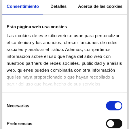
STATE
Consentimiento
Detalles
Acerca de las cookies
RESOLVED
PROFESSIONAL PROFILE
ADMINISTRATIVE MANAGEMENT
Esta página web usa cookies
REQUIRED DEGREE
Las cookies de este sitio web se usan para personalizar
HIGHER NATIONAL DIPLOMA [UK] (QF-EHEA 
SHORT CYCLE)
el contenido y los anuncios, ofrecer funciones de redes
sociales y analizar el tráfico. Además, compartimos
PROMOTION
NO
información sobre el uso que haga del sitio web con
nuestros partners de redes sociales, publicidad y análisis
web, quienes pueden combinarla con otra información
PS-2022-092 BASES CONVOCATORIA
que les haya proporcionado o que hayan recopilado a
partir del uso que haya hecho de sus servicios.
ANEXO III SOLICITUD
Selección
Necesarias
de
consentimiento
It may interest you
Preferencias